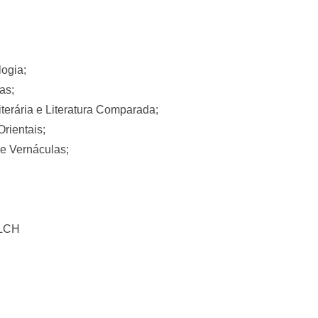
logia;
as;
terária e Literatura Comparada;
rientais;
e Vernáculas;
FLCH