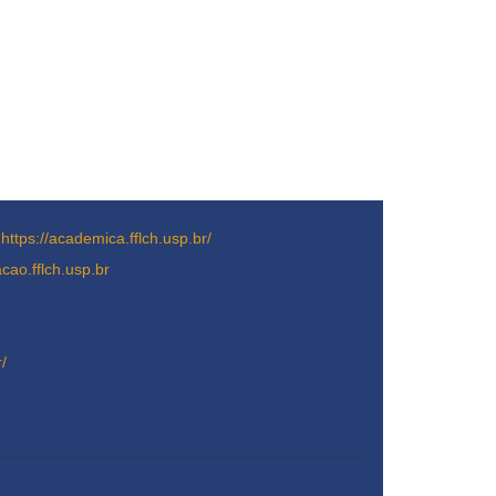
-
https://academica.fflch.usp.br/
acao.fflch.usp.br
r/