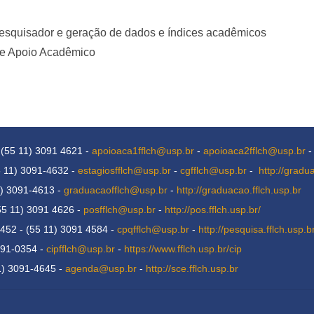
pesquisador e geração de dados e índices acadêmicos
 de Apoio Acadêmico
 (55 11) 3091 4621 -
apoioaca1fflch@usp.br
-
apoioaca2fflch@usp.br
5 11) 3091-4632 -
estagiosfflch@usp.br
-
cgfflch@usp.br
-
http://gradu
1) 3091-4613 -
graduacaofflch@usp.br
-
http://graduacao.fflch.usp.br
55 11) 3091 4626 -
posfflch@usp.br
-
http://pos.fflch.usp.br/
452 - (55 11) 3091 4584 -
cpqfflch@usp.br
-
http://pesquisa.fflch.usp.b
091-0354 -
cipfflch@usp.br
-
https://www.fflch.usp.br/cip
11) 3091-4645 -
agenda@usp.br
-
http://sce.fflch.usp.br