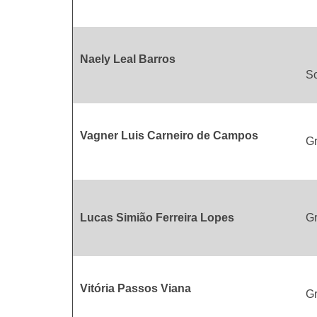
G
Naely Leal Barros
So
Vagner Luis Carneiro de Campos
G
Lucas Simião Ferreira Lopes
Gr
Vitória Passos Viana
Gr