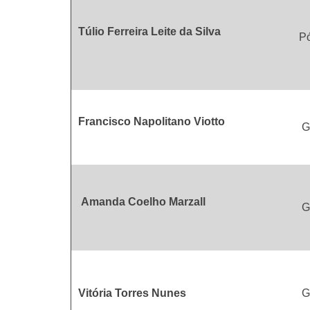
Túlio Ferreira Leite da Silva
Pó
Francisco Napolitano Viotto
G
Amanda Coelho Marzall
G
Vitória Torres Nunes
G