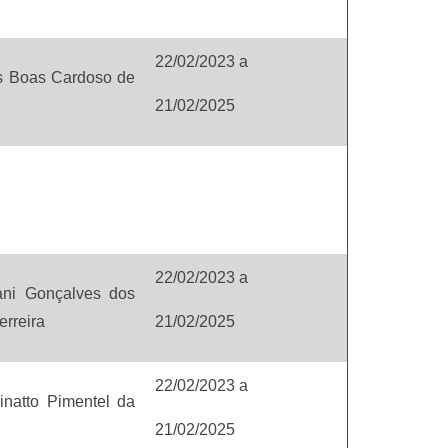
22/02/2023
a
as Boas Cardoso de
21/02/2025
22/02/2023
a
ani Gonçalves dos
erreira
21/02/2025
22/02/2023
a
inatto Pimentel da
21/02/2025