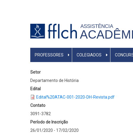
Pular
para
o
ASSISTÊNCIA
conteúdo
ACADÊM
principal
MAIN
PROFESSORES
COLEGIADOS
CONCUR
MENU
Setor
Departamento de História
Edital
Edital%20ATAC-001-2020-DH-Revista.pdf
Contato
3091-3782
Período de Inscrição
26/01/2020
-
17/02/2020