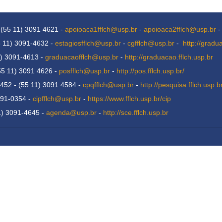
 (55 11) 3091 4621 -
apoioaca1fflch@usp.br
-
apoioaca2fflch@usp.br
5 11) 3091-4632 -
estagiosfflch@usp.br
-
cgfflch@usp.br
-
http://gradu
1) 3091-4613 -
graduacaofflch@usp.br
-
http://graduacao.fflch.usp.br
55 11) 3091 4626 -
posfflch@usp.br
-
http://pos.fflch.usp.br/
452 - (55 11) 3091 4584 -
cpqfflch@usp.br
-
http://pesquisa.fflch.usp.b
091-0354 -
cipfflch@usp.br
-
https://www.fflch.usp.br/cip
11) 3091-4645 -
agenda@usp.br
-
http://sce.fflch.usp.br