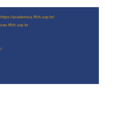
-
https://academica.fflch.usp.br/
acao.fflch.usp.br
r/