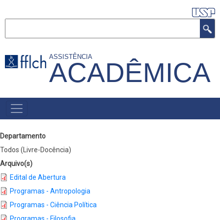
Pular
para
Buscar
o
conteúdo
ASSISTÊNCIA
ACADÊMICA
principal
MAIN
MENU
Departamento
Todos (Livre-Docência)
Arquivo(s)
Edital de Abertura
Programas - Antropologia
Programas - Ciência Política
Programas - Filosofia