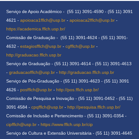
Serviço de Apoio Acadêmico - (55 11) 3091-4590 - (55 11) 3091
4621 -
apoioaca1fflch@usp.br
-
apoioaca2fflch@usp.br
-
https://academica.fflch.usp.br/
Comissão de Graduação - (55 11) 3091-4624 - (55 11) 3091-
4632 -
estagiosfflch@usp.br
-
cgfflch@usp.br
-
http://graduacao.fflch.usp.br
Serviço de Graduação - (55 11) 3091-4614 - (55 11) 3091-4613
-
graduacaofflch@usp.br
-
http://graduacao.fflch.usp.br
Serviço de Pós-Graduação - (55 11) 3091-4623 - (55 11) 3091
4626 -
posfflch@usp.br
-
http://pos.fflch.usp.br/
Comissão de Pesquisa e Inovação - (55 11) 3091-0452 - (55 11)
3091 4584 -
cpqfflch@usp.br
-
http://pesquisa.fflch.usp.br/
Comissão de Inclusão e Pertencimento - (55 11) 3091-0354 -
cipfflch@usp.br
-
https://www.fflch.usp.br/cip
Serviço de Cultura e Extensão Universitária - (55 11) 3091-4645